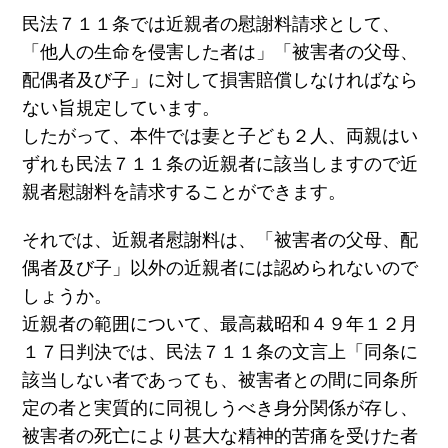
民法７１１条では近親者の慰謝料請求として、
「他人の生命を侵害した者は」「被害者の父母、
配偶者及び子」に対して損害賠償しなければなら
ない旨規定しています。
したがって、本件では妻と子ども２人、両親はい
ずれも民法７１１条の近親者に該当しますので近
親者慰謝料を請求することができます。
それでは、近親者慰謝料は、「被害者の父母、配
偶者及び子」以外の近親者には認められないので
しょうか。
近親者の範囲について、最高裁昭和４９年１２月
１７日判決では、民法７１１条の文言上「同条に
該当しない者であっても、被害者との間に同条所
定の者と実質的に同視しうべき身分関係が存し、
被害者の死亡により甚大な精神的苦痛を受けた者