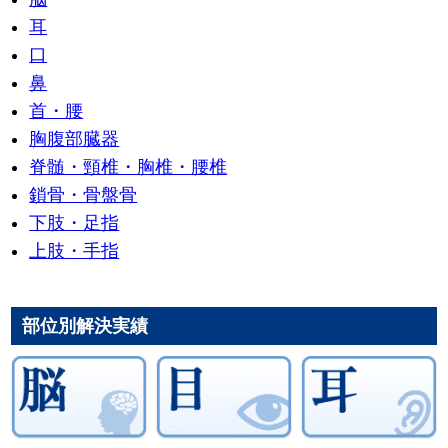
耳
口
鼻
首・腰
胸腹部臓器
脊髄・頸椎・胸椎・腰椎
鎖骨・骨盤骨
下肢・足指
上肢・手指
部位別解決実績